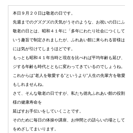
本日９月２０日は敬老の日です。
先週までのグズグズの天気がうそのような、お祝いの日にふさ
敬老の日とは、昭和４１年に「多年にわたり社会につくしてき
いう趣旨で制定されましたが、ふれあい館に来られる皆様はま
には気が引けてしまうほどです。
もっとも昭和４１年当時と現在を比べれば平均年齢も延び、仕
ジする年齢も時代とともに変わってきているのでしょうね。
これからは”老人を敬愛する”というより”人生の先輩方を敬愛す
もしれませんね。
さて、そんな敬老の日ですが、私たち徳丸ふれあい館の役割は
様の健康寿命を
延ばすお手伝いをしていくことです。
そのために毎日の体操や講座、お仲間との語らいの場として、
をめざしてまいります。