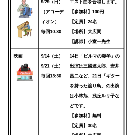
9/29（日）
エスト曲を合唱します。
（アコーデ
【参加料】100円
ィオン）
【定員】24名
毎回10:30
【場所】大広間
【講師】小室一先生
映画
9/14（土）
14日「ビルマの竪琴」の
9/21（土）
出演は三國連太郎、安井
毎回13:30
昌二など、21日「ギター
を持った渡り鳥」の出演
は小林旭、浅丘ルリ子な
どです。
【参加料】無料
【定員】30名