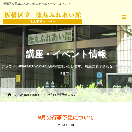
板橋区立徳丸ふれあい館のホームページへようこそ
講座・イベント情報
ブラウザはInternet Explorer以外を推奨いたします。綺麗に表示されない場合があ
ります。
Uncategorized
9月の行事予定について
9月の行事予定について
2024.08.18