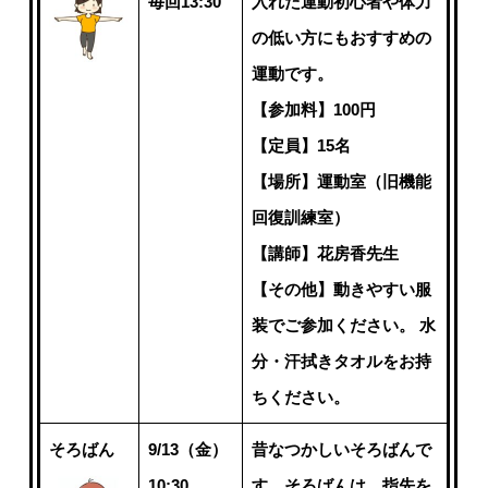
毎回13:30
入れた運動初心者や体力
の低い方にもおすすめの
運動です。
【参加料】100円
【定員】15名
【場所】運動室（旧機能
回復訓練室）
【講師】花房香先生
【その他】動きやすい服
装でご参加ください。 水
分・汗拭きタオルをお持
ちください。
そろばん
9/13（金）
昔なつかしいそろばんで
10:30
す。そろばんは、指先を