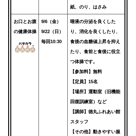
紙、のり、はさみ
お口とお腹
9/6（金）
唾液の分泌を良くした
の健康体操
9/22（日）
り、消化を良くしたり、
毎回10:30
食後の血糖値上昇を抑え
たり、食前と食後に役立
つ体操です。
【参加料】無料
【定員】15名
【場所】運動室（旧機能
回復訓練室）など
【講師】徳丸ふれあい館
スタッフ
【その他】動きやすい服