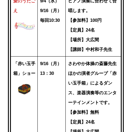
愛のうたご
9/4（水）
ピアノ演奏に合わせて合
え
9/16（月）
唱します。
毎回10:30
【参加料】100円
【定員】24名
【場所】大広間
【講師】中村和子先生
「赤い玉手
9/16（月）
さわやか体操の斎藤先生
箱」ショー
13：30
ほかの演者グループ「赤
い玉手箱」によるダン
ス、楽器演奏等のエンタ
ーテインメントです。
【参加料】無料
【定員】24名
【場所】大広間