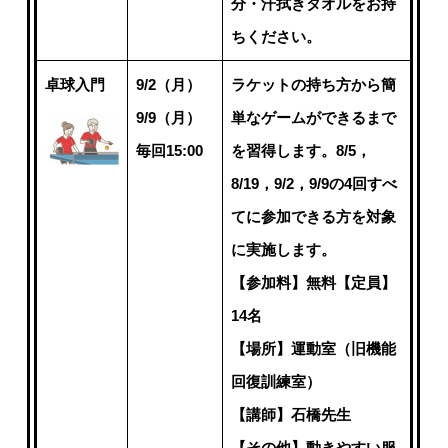
分・汗拭きタオルをお持
ちください。
卓球入門
9/2（月）
ラケットの持ち方から簡
9/9（月）
単なゲームができるまで
毎回15:00
を習得します。8/5，
8/19，9/2，9/9の4回すべ
てに参加できる方を対象
に実施します。
【参加料】無料【定員】
14名
【場所】運動室（旧機能
回復訓練室）
【講師】石橋先生
【その他】動きやすい服