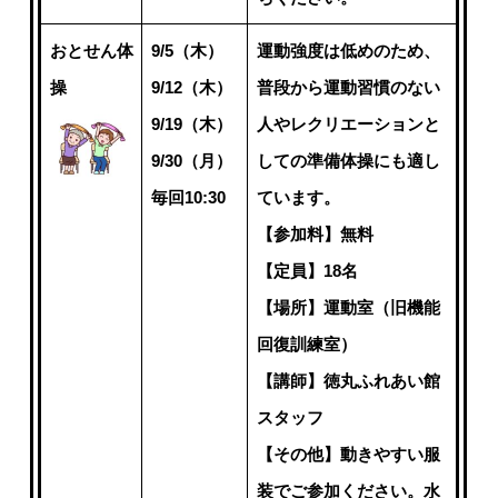
おとせん体
9/5（木）
運動強度は低めのため、
操
9/12（木）
普段から運動習慣のない
9/19（木）
人やレクリエーションと
9/30（月）
しての準備体操にも適し
毎回10:30
ています。
【参加料】無料
【定員】18名
【場所】運動室（旧機能
回復訓練室）
【講師】徳丸ふれあい館
スタッフ
【その他】動きやすい服
装でご参加ください。水