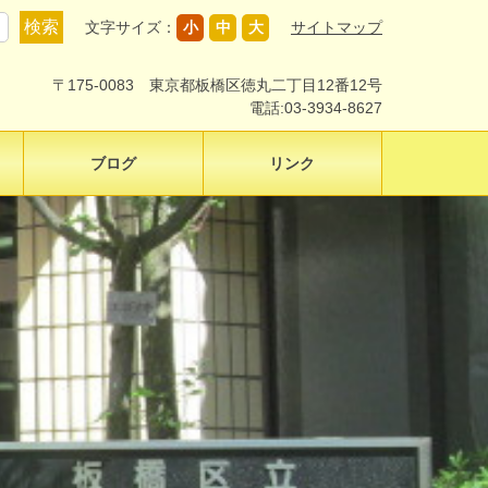
文字サイズ：
小
中
大
サイトマップ
〒175-0083 東京都板橋区徳丸二丁目12番12号
電話:03-3934-8627
ブログ
リンク