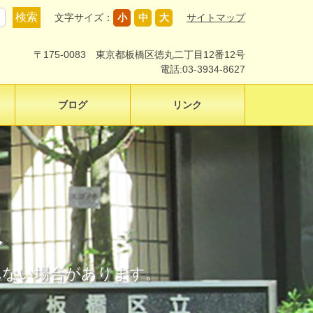
文字サイズ：
小
中
大
サイトマップ
〒175-0083 東京都板橋区徳丸二丁目12番12号
電話:03-3934-8627
ブログ
リンク
報
示されない場合があります。